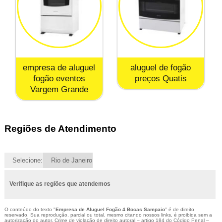
empresa de aluguel
aluguel de fogão
fogão eventos
preços Quatis
Vargem Grande
Regiões de Atendimento
Selecione:
Rio de Janeiro
Verifique as regiões que atendemos
O conteúdo do texto "
Empresa de Aluguel Fogão 4 Bocas Sampaio
" é de direito
reservado. Sua reprodução, parcial ou total, mesmo citando nossos links, é proibida sem a
autorização do autor. Crime de violação de direito autoral – artigo 184 do Código Penal –