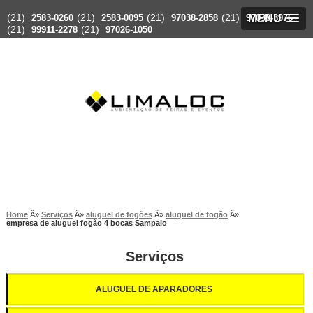
(21)
(21)
(21)
(21)
2583-0260
2583-0095
97038-2858
97038-3976
MENU
(21)
(21)
99911-2278
97026-1050
Home
Serviços
aluguel de fogões
aluguel de fogão
empresa de aluguel fogão 4 bocas Sampaio
Serviços
ALUGUEL DE APARADORES