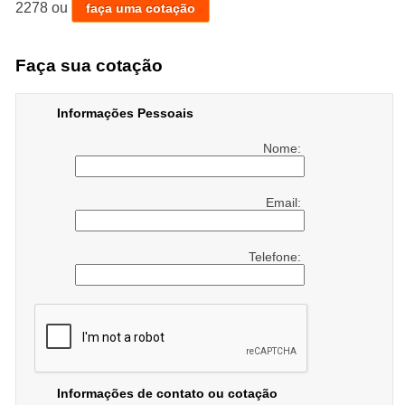
oferecidos, como Aluguel De Freezers,Aluguel De Mesas
2278
ou
faça uma cotação
E Cadeiras, Locação De Móveis Para Festa, Aluguel De
Cadeiras Para Casamento, Aluguel De Ar Condicionados,
Faça sua cotação
Aluguel De Ar Condicionado Portátil, Aluguel De
Geladeiras e Aluguel De Cadeiras Para Festa. Com
Informações Pessoais
equipamentos modernos, e instalações em ótimo estado, a
empresa é capaz de suprir a necessidade de seus
Nome:
clientes, conquistando sua confiança.
Email:
Entre em contato com nossos profissionais e tenha todo o
suporte que precisa. Além dos serviços já citados, também
Telefone:
trabalhamos com Aluguel Ar Condicionado Portátil e
Aluguel De Cadeiras De Plastico. Entre em contato agora
e tire todas as suas dúvidas com nossa equipe.
Informações de contato ou cotação