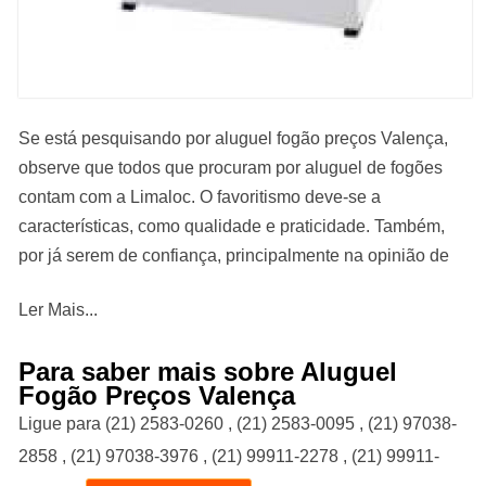
Se está pesquisando por aluguel fogão preços Valença,
observe que todos que procuram por aluguel de fogões
contam com a Limaloc. O favoritismo deve-se a
características, como qualidade e praticidade. Também,
por já serem de confiança, principalmente na opinião de
copa e cozinha. Confira também abaixo mais opções
Ler Mais...
acerca de: aluguel de fogões.
Para saber mais sobre Aluguel
Precisa de informações sobre aluguel fogão preços
Fogão Preços Valença
Valença? Conheça nossos serviços, são opções variadas
Ligue para
(21) 2583-0260
,
(21) 2583-0095
,
(21) 97038-
que oferecemos, como Aluguel De Mesas E Cadeiras,
2858
,
(21) 97038-3976
,
(21) 99911-2278
,
(21) 99911-
Aluguel De Freezers, Aluguel De Cadeiras Para Festa e