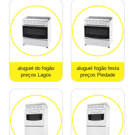
aluguel do fogão
aluguel fogão festa
preços Lagos
preços Piedade