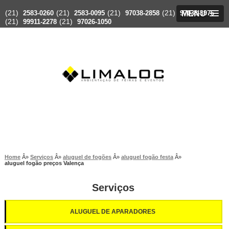
(21)
(21)
(21)
(21)
2583-0260
2583-0095
97038-2858
97038-3976
MENU
(21)
(21)
99911-2278
97026-1050
Home
Serviços
aluguel de fogões
aluguel fogão festa
aluguel fogão preços Valença
Serviços
ALUGUEL DE APARADORES