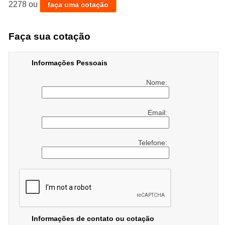
Aluguel De Geladeiras. Contando com profissionais
2278
ou
faça uma cotação
qualificados e experientes, o empreendimento entende a
necessidade de cada cliente, buscando a sua satisfação e
Faça sua cotação
confiança. Executamos nossos serviços de forma
excelente e qualificada. Com um atendimento diferenciado
Informações Pessoais
e cuidadoso, teremos o prazer de sanar suas dúvidas. Por
isso, não deixe de entrar em contato para saber mais.
Nome:
Email:
Telefone:
Informações de contato ou cotação