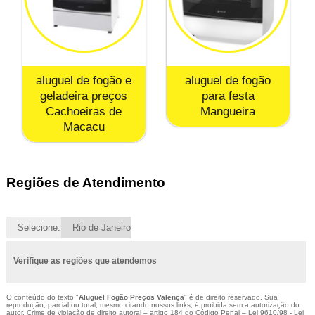
aluguel de fogão e
aluguel de fogão
geladeira preços
para festa
Cachoeiras de
Mangueira
Macacu
Regiões de Atendimento
Selecione:
Rio de Janeiro
Verifique as regiões que atendemos
O conteúdo do texto "
Aluguel Fogão Preços Valença
" é de direito reservado. Sua
reprodução, parcial ou total, mesmo citando nossos links, é proibida sem a autorização do
autor. Crime de violação de direito autoral – artigo 184 do Código Penal –
Lei 9610/98 - Lei